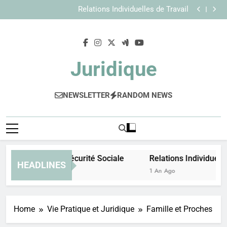
Droit de la Sécurité Sociale
Skip
Relations Individuelles de Travail
to
Droit de la Sécurité Sociale
Relations Individuelles de Travail
content
Juridique
NEWSLETTER
RANDOM NEWS
Droit de la Sécurité Sociale
Relations Individuelle
HEADLINES
1 An Ago
1 An Ago
Home
Vie Pratique et Juridique
Famille et Proches