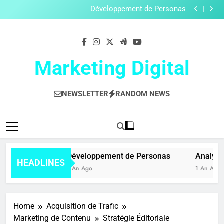
Budget et ROI
Skip
Développement de Personas
to
Analyse Concurrentielle
Audit Digital
content
Budget et ROI
Développement de Personas
Analyse Concurrentielle
Marketing Digital
Audit Digital
NEWSLETTER
RANDOM NEWS
get et ROI
Développement de Personas
Analyse 
HEADLINES
n Ago
1 An Ago
1 An Ago
Home
Acquisition de Trafic
Marketing de Contenu
Stratégie Éditoriale