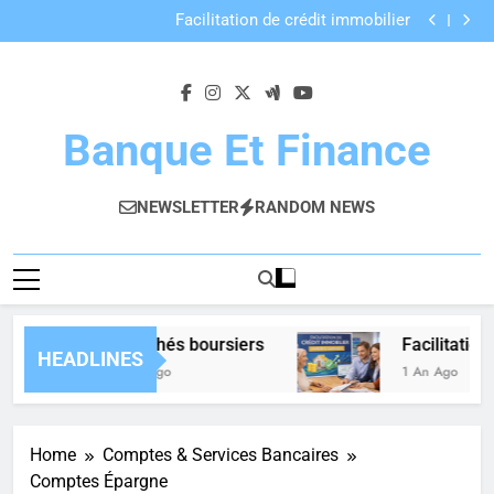
Marchés boursiers
Skip
Facilitation de crédit immobilier
to
Prévoyance
Avantages et conditions rachat de crédit
content
Marchés boursiers
Facilitation de crédit immobilier
Prévoyance
Banque Et Finance
Avantages et conditions rachat de crédit
NEWSLETTER
RANDOM NEWS
Marchés boursiers
Facilitation
HEADLINES
1 An Ago
1 An Ago
Home
Comptes & Services Bancaires
Comptes Épargne